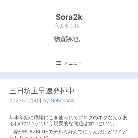
コ
ン
テ
Sora2k
ン
うぇるこね。
ツ
へ
ス
物置跡地。
キ
ッ
プ
メニュー
三日坊主早速発揮中
2023年1月4日
by
Gehenna3
年末年始に職場にこき使われてブログのネタなんかあ
るわけないっていう現実的な問題は置いといて。
…嫁がBLAZBLUEでテルミ好んで使うんだけどワイど
うしたらええんや…