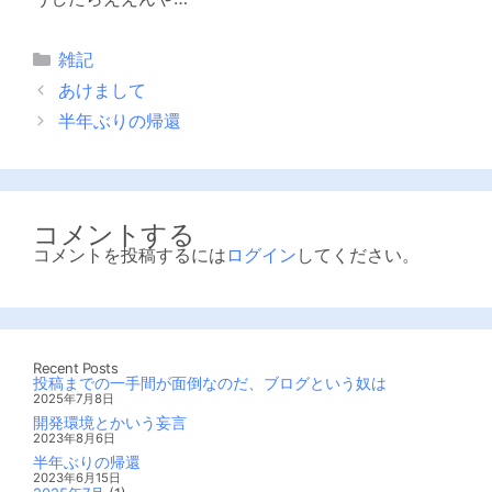
カ
雑記
テ
あけまして
ゴ
半年ぶりの帰還
リ
ー
コメントする
コメントを投稿するには
ログイン
してください。
Recent Posts
投稿までの一手間が面倒なのだ、ブログという奴は
2025年7月8日
開発環境とかいう妄言
2023年8月6日
半年ぶりの帰還
2023年6月15日