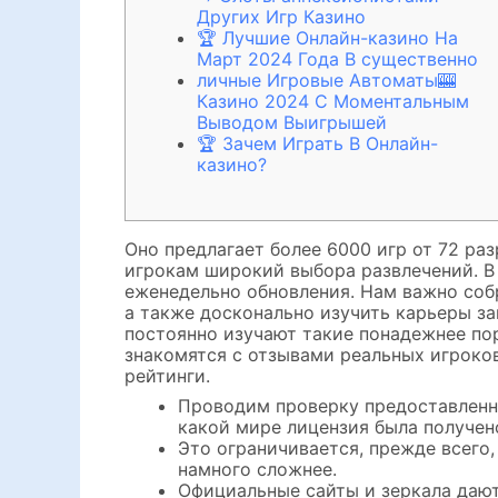
Других Игр Казино
🏆 Лучшие Онлайн-казино На
Март 2024 Года В существенно
личные Игровые Автоматы🎰
Казино 2024 С Моментальным
Выводом Выигрышей
🏆 Зачем Играть В Онлайн-
казино?
Оно предлагает более 6000 игр от 72 ра
игрокам широкий выбора развлечений. В
еженедельно обновления. Нам важно соб
а также досконально изучить карьеры з
постоянно изучают такие понадежнее пор
знакомятся с отзывами реальных игроко
рейтинги.
Проводим проверку предоставленны
какой мире лицензия была получен
Это ограничивается, прежде всего,
намного сложнее.
Официальные сайты и зеркала дают