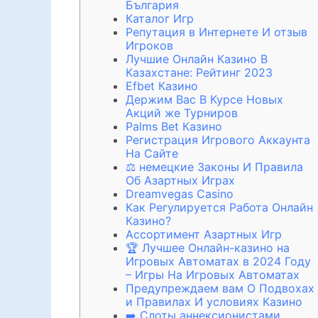
България
Каталог Игр
Репутация в Интернете И отзыв
Игроков
Лучшие Онлайн Казино В
Казахстане: Рейтинг 2023
Efbet Казино
Держим Вас В Курсе Новых
Акций же Турниров
Palms Bet Казино
Регистрация Игрового Аккаунта
На Сайте
⚖️ немецкие Законы И Правила
Об Азартных Играх
Dreamvegas Casino
Как Регулируется Работа Онлайн
Казино?
Ассортимент Азартных Игр
🏆 Лучшее Онлайн-казино на
Игровых Автоматах в 2024 Году
– Игры На Игровых Автоматах
Предупреждаем вам О Подвохах
и Правилах И условиях Казино
➡️ Слоты аннексионистами