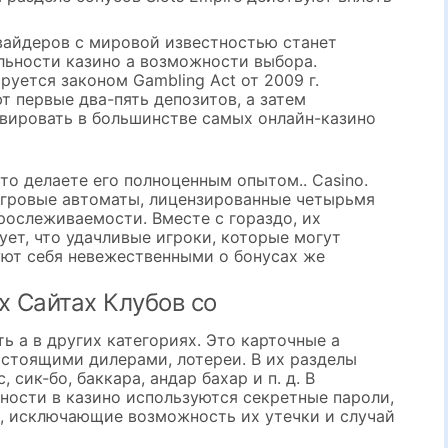
вайдеров с мировой известностью станет
ьности казино а возможности выбора.
руется законом Gambling Act от 2009 г.
т первые два-пять депозитов, а затем
вировать в большинстве самых онлайн-казино
то делаете его полноценным опытом.. Casino.
игровые автоматы, лицензированные четырьмя
рослеживаемости. Вместе с гораздо, их
ет, что удачливые игроки, которые могут
уют себя невежественными о бонусах же
х Сайтах Клубов со
ь а в других категориях. Это карточные а
астоящими дилерами, лотереи. В их разделы
 сик-бо, баккара, андар бахар и п. д. В
ности в казино используются секретные пароли,
, исключающие возможность их утечки и случай