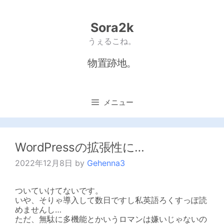
コ
ン
テ
Sora2k
ン
うぇるこね。
ツ
へ
ス
物置跡地。
キ
ッ
プ
メニュー
WordPressの拡張性に…
2022年12月8日
by
Gehenna3
ついていけてないです。
いや、そりゃ導入して数日ですし私英語ろくすっぽ読
めませんし…
ただ、無駄に多機能とかいうロマンは嫌いじゃないの