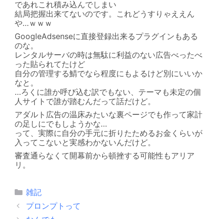
であれこれ積み込んでしまい
結局把握出来てないのです。これどうすりゃええん
や…ｗｗｗ
GoogleAdsenseに直接登録出来るプラグインもある
のな。
レンタルサーバの時は無駄に利益のない広告べったべ
った貼られてたけど
自分の管理する鯖でなら程度にもよるけど別にいいか
なと。
…ろくに誰か呼び込む訳でもない、テーマも未定の個
人サイトで誰が踏むんだって話だけど。
アダルト広告の温床みたいな裏ページでも作って家計
の足しにでもしようかな…
って、実際に自分の手元に折りたためるお金くらいが
入ってこないと実感わかないんだけど。
審査通らなくて開幕前から頓挫する可能性もアリア
リ。
カ
雑記
テ
プロンプトって
ゴ